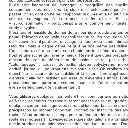
soit pas attaquée et reste vigilant sur les réserves.
Il est très important de ménager la tranquillité des abeille
consomment des provisions. Le stock doit rester conséquent et l
passer l’hiver, dont on ne peut supposer la durée et la rigueur. Ce
colonie, sa vigueur à la reprise de fin d’hiver. En 
« surconsommation » participerait à un encombrement intesti
sortie d’hygiène
Il est tard et nuisible de donner de la nourriture liquide par temps
ponte, l’élevage de couvain et gaspillerait aussi les provisions. 
de « sauveté », il peut être envisagé de donner du candi : direc
retourné, mais le risque demeure qu’il ne soit même pas utilisé (s
L’apiculteur avisé a su nantir son cheptel en tout début d’auto
froid et une ruche qui hiverne mieux. Restent quelques précaut
maison, le gros de déperdition de chaleur se fait par le 
‘’calorifugeage‘’ : coussin de paille, plaque polystyrène, morc
ondulé, journaux… pourront être mis sous le toit. On profitera en
étanchéité, s’assurer de sa stabilité et le lester : il ne s’agit pas 
d’entrée : elle doit résister aux assauts d’éventuels intrus. E
précautions pour parer aux risques d’humidité : l’abeille y est e
elle se défend mieux (en s’alimentant !).
Vous utiliserez quelques moments d’hiver pour parfaire au netto
déjà fait ; les cadres de réserve seront passés en revue, grattés
quelques cadres neufs qui vous seront utiles pour la saison proch
précipitation au moment opportun. Profitez de l’inactivité des ab
rucher. Vous prendrez le temps pour aménager, débroussailler
route des moteurs !). Envisagez quelques plantations d’aromatique
que la production de miel nécessite des étendues, mais pour l’ama