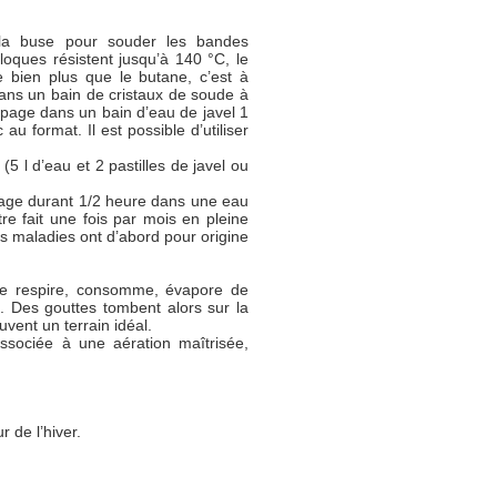
 la buse pour souder les bandes
 loques résistent jusqu’à 140 °C, le
fe bien plus que le butane, c’est à
dans un bain de cristaux de soude à
page dans un bain d’eau de javel 1
 au format. Il est possible d’utiliser
(5 l d’eau et 2 pastilles de javel ou
page durant 1/2 heure dans une eau
être fait une fois par mois en pleine
les maladies ont d’abord pour origine
nie respire, consomme, évapore de
t. Des gouttes tombent alors sur la
uvent un terrain idéal.
associée à une aération maîtrisée,
 de l’hiver.