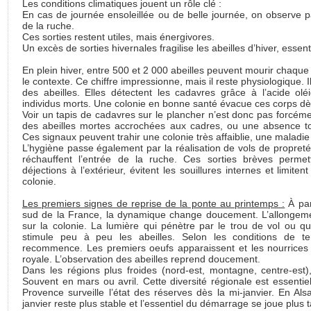
Les conditions climatiques jouent un rôle clé :
En cas de journée ensoleillée ou de belle journée, on observe pa
de la ruche.
Ces sorties restent utiles, mais énergivores.
Un excès de sorties hivernales fragilise les abeilles d’hiver, essenti
En plein hiver, entre 500 et 2 000 abeilles peuvent mourir chaque 
le contexte. Ce chiffre impressionne, mais il reste physiologique. 
des abeilles. Elles détectent les cadavres grâce à l’acide o
individus morts. Une colonie en bonne santé évacue ces corps dè
Voir un tapis de cadavres sur le plancher n’est donc pas forcém
des abeilles mortes accrochées aux cadres, ou une absence tot
Ces signaux peuvent trahir une colonie très affaiblie, une maladi
L’hygiène passe également par la réalisation de vols de propret
réchauffent l’entrée de la ruche. Ces sorties brèves permet
déjections à l’extérieur, évitent les souillures internes et limite
colonie.
Les premiers signes de reprise de la ponte au printemps :
À part
sud de la France, la dynamique change doucement. L’allongement
sur la colonie. La lumière qui pénètre par le trou de vol ou qu
stimule peu à peu les abeilles. Selon les conditions de t
recommence. Les premiers oeufs apparaissent et les nourrices 
royale. L’observation des abeilles reprend doucement.
Dans les régions plus froides (nord-est, montagne, centre-est)
Souvent en mars ou avril. Cette diversité régionale est essenti
Provence surveille l’état des réserves dès la mi-janvier. En A
janvier reste plus stable et l’essentiel du démarrage se joue plus t