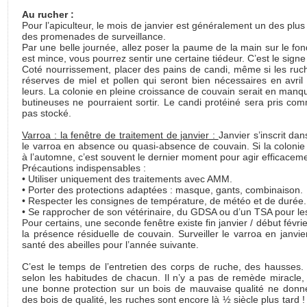
Au rucher :
Pour l’apiculteur, le mois de janvier est généralement un des plus
des promenades de surveillance.
Par une belle journée, allez poser la paume de la main sur le fon
est mince, vous pourrez sentir une certaine tiédeur. C’est le sign
Coté nourrissement, placer des pains de candi, même si les ruch
réserves de miel et pollen qui seront bien nécessaires en avril s
leurs. La colonie en pleine croissance de couvain serait en manqu
butineuses ne pourraient sortir. Le candi protéiné sera pris com
pas stocké.
Varroa : la fenêtre de traitement de janvier :
Janvier s’inscrit dan
le varroa en absence ou quasi-absence de couvain. Si la colonie
à l’automne, c’est souvent le dernier moment pour agir efficaceme
Précautions indispensables :
• Utiliser uniquement des traitements avec AMM.
• Porter des protections adaptées : masque, gants, combinaison.
• Respecter les consignes de température, de météo et de durée.
• Se rapprocher de son vétérinaire, du GDSA ou d’un TSA pour les
Pour certains, une seconde fenêtre existe fin janvier / début févri
la présence résiduelle de couvain. Surveiller le varroa en janvier
santé des abeilles pour l’année suivante.
C’est le temps de l’entretien des corps de ruche, des hausses. 
selon les habitudes de chacun. Il n’y a pas de remède miracle, 
une bonne protection sur un bois de mauvaise qualité ne donne 
des bois de qualité, les ruches sont encore là ½ siècle plus tard !