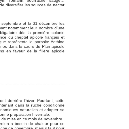
thym, romarin, bourrache, sauge…
 diversifier les sources de nectar
r septembre et le 31 décembre les
écisant notamment leur nombre d’une
bligatoire dès la première colonie
nce du cheptel apicole français et
que représente le parasite Aethina
nes dans le cadre du Plan apicole
s en faveur de la filière apicole
 derrière l’hiver. Pourtant, cette
ntenant dans la ruche conditionne
ynamiques naturelles et adapter sa
 bonne préparation hivernale.
nc de mise en ce mois de novembre.
frelon a besoin de chaleur pour se
oche de novembre, mais il faut pour