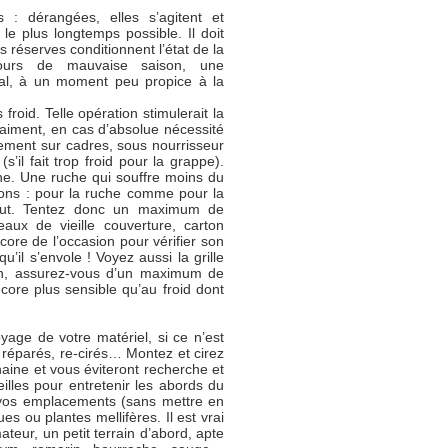
s : dérangées, elles s’agitent et
e plus longtemps possible. Il doit
s réserves conditionnent l’état de la
cours de mauvaise saison, une
nal, à un moment peu propice à la
 froid. Telle opération stimulerait la
Vraiment, en cas d’absolue nécessité
tement sur cadres, sous nourrisseur
’il fait trop froid pour la grappe).
mne. Une ruche qui souffre moins du
ions : pour la ruche comme pour la
haut. Tentez donc un maximum de
eaux de vieille couverture, carton
core de l’occasion pour vérifier son
qu’il s’envole ! Voyez aussi la grille
nfin, assurez-vous d’un maximum de
ncore plus sensible qu’au froid dont
yage de votre matériel, si ce n’est
, réparés, re-cirés… Montez et cirez
aine et vous éviteront recherche et
eilles pour entretenir les abords du
 vos emplacements (sans mettre en
s ou plantes mellifères. Il est vrai
teur, un petit terrain d’abord, apte