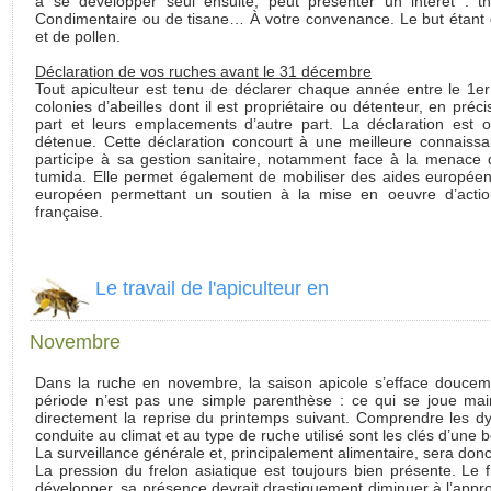
à se développer seul ensuite, peut présenter un intérêt : 
Condimentaire ou de tisane… À votre convenance. Le but étant de
et de pollen.
Déclaration de vos ruches avant le 31 décembre
Tout apiculteur est tenu de déclarer chaque année entre le 1e
colonies d’abeilles dont il est propriétaire ou détenteur, en pr
part et leurs emplacements d’autre part. La déclaration est o
détenue. Cette déclaration concourt à une meilleure connaissa
participe à sa gestion sanitaire, notamment face à la menace 
tumida. Elle permet également de mobiliser des aides européen
européen permettant un soutien à la mise en oeuvre d’action
française.
Le travail de l'apiculteur en
Novembre
Dans la ruche en novembre, la saison apicole s’efface doucement
période n’est pas une simple parenthèse : ce qui se joue mai
directement la reprise du printemps suivant. Comprendre les d
conduite au climat et au type de ruche utilisé sont les clés d’une
La surveillance générale et, principalement alimentaire, sera do
La pression du frelon asiatique est toujours bien présente. Le 
développer, sa présence devrait drastiquement diminuer à l’appr