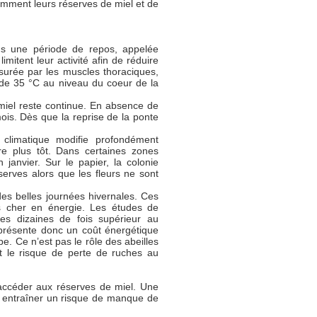
omment leurs réserves de miel et de
dans une période de repos, appelée
mitent leur activité afin de réduire
surée par les muscles thoraciques,
de 35 °C au niveau du coeur de la
 miel reste continue. En absence de
s. Dès que la reprise de la ponte
climatique modifie profondément
re plus tôt. Dans certaines zones
janvier. Sur le papier, la colonie
erves alors que les fleurs ne sont
es belles journées hivernales. Ces
ès cher en énergie. Les études de
es dizaines de fois supérieur au
eprésente donc un coût énergétique
pe. Ce n’est pas le rôle des abeilles
ent le risque de perte de ruches au
accéder aux réserves de miel. Une
ut entraîner un risque de manque de