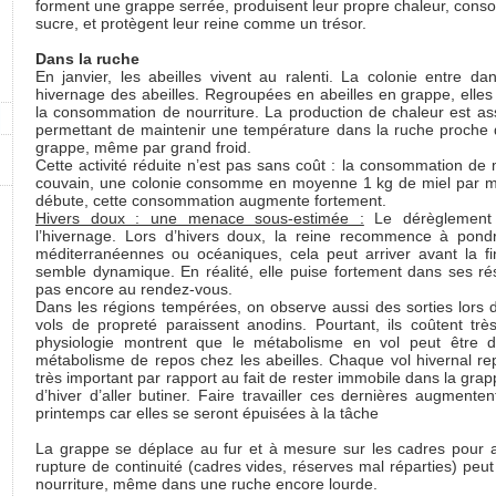
forment une grappe serrée, produisent leur propre chaleur, cons
sucre, et protègent leur reine comme un trésor.
Dans la ruche
En janvier, les abeilles vivent au ralenti. La colonie entre 
hivernage des abeilles. Regroupées en abeilles en grappe, elles li
la consommation de nourriture. La production de chaleur est as
permettant de maintenir une température dans la ruche proche 
grappe, même par grand froid.
Cette activité réduite n’est pas sans coût : la consommation de
couvain, une colonie consomme en moyenne 1 kg de miel par moi
débute, cette consommation augmente fortement.
Hivers doux : une menace sous-estimée :
Le dérèglement 
l’hivernage. Lors d’hivers doux, la reine recommence à pond
méditerranéennes ou océaniques, cela peut arriver avant la fin 
semble dynamique. En réalité, elle puise fortement dans ses rés
pas encore au rendez-vous.
Dans les régions tempérées, on observe aussi des sorties lors d
vols de propreté paraissent anodins. Pourtant, ils coûtent tr
physiologie montrent que le métabolisme en vol peut être d
métabolisme de repos chez les abeilles. Chaque vol hivernal r
très important par rapport au fait de rester immobile dans la grap
d’hiver d’aller butiner. Faire travailler ces dernières augment
printemps car elles se seront épuisées à la tâche
La grappe se déplace au fur et à mesure sur les cadres pour 
rupture de continuité (cadres vides, réserves mal réparties) pe
nourriture, même dans une ruche encore lourde.