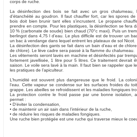
corps de ruche.
La désinfection des bois se fait avec un gros chalumeau,
d’étanchéité au goudron. Il faut chauffer fort, car les spores de
bois doit bien brunir tant elles s’incrustent. Le propane chauf
prendre en compte. Pour les plastiques, la désinfection se fera 
10 % (carbonate de soude) bien chaud (70°c maxi). Puis un trem
berlingot dans 4,75 l d’eau. Le plus difficile est de trouver un bac
un bac à vendange dans lequel entrent les plateaux de sol Nicot.
La désinfection des gants se fait dans un bain d’eau et de chlore 
de chlore). Le lève cadre sera passé à la flamme du chalumeau.
Les vêtements seront lavés en machine et désinfectés par trem
fortement javellisée, 1 litre pour 5 litres. Ce traitement devrait 
saison. Le voile sera lavé à la main. Il faut bien se rappeler que 
les pratiques de l’apiculteur.
L’humidité est souvent plus dangereuse que le froid. La colo
l’eau. Cette vapeur se condense sur les surfaces froides du toi
grappe. Les abeilles se refroidissent et les maladies fongiques tro
La protection contre le froid passe par une bonne isolation, 
permet :
• D’éviter la condensation,
• de maintenir un air sain dans l’intérieur de la ruche,
• de réduire les risques de maladies fongiques.
Une ruche bien protégée est une ruche qui traverse mieux le coeur