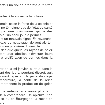
rfois un vol de propreté à l’entrée
elles à la survie de la colonie.
mois, selon la force de la colonie et
Il ne témoigne pas de l’état de santé
léique, une phéromone typique des
s qu’un beau jour le permet.
ent un mauvais signe. En revanche,
ale de nettoyage, doivent alerter.
e ou un problème d’humidité.
é dès que quelques rayons de soleil
tent aux abeilles d’évacuer leurs
nt la prolifération de germes dans la
ir de la mi-janvier, surtout dans le
 des jours, pourtant discret, agit
i vient taper sur la paroi du corps
empérature, la ponte de la reine
reprennent la production de gelée
, ce redémarrage arrive plus tard.
elle à comprendre. Un apiculteur en
lsace ou en Bourgogne, la ruche en
ard.