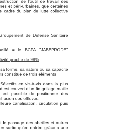
ruction de l’outil de travail des
nes et péri-urbaines, que certaines
 le cadre du plan de lutte collective
-Groupement de Défense Sanitaire
illé = le BCPA ‘’JABEPRODE’’
ctivité proche de 98%
.
sa forme, sa nature ou sa capacité
s constitué de trois éléments :
ectifs en vis-à-vis dans la plus
 est couvert d’un fin grillage maille
l est possible de positionner des
ffusion des effluves.
eure canalisation, circulation puis
.
t le passage des abeilles et autres
t en sortie qu’en entrée grâce à une