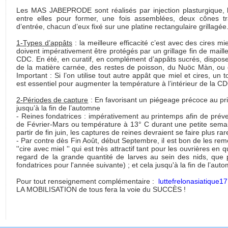
Les MAS JABEPRODE sont réalisés par injection plasturgique, li
entre elles pour former, une fois assemblées, deux cônes t
d’entrée, chacun d’eux fixé sur une platine rectangulaire grillagée
1-Types d’appâts
: la meilleure efficacité c’est avec des cires m
doivent impérativement être protégés par un grillage fin de maill
CDC. En été, en curatif, en complément d’appâts sucrés, dispose
de la matière carnée, des restes de poisson, du Nuöc Màn, ou 
Important : Si l’on utilise tout autre appât que miel et cires, un t
est essentiel pour augmenter la température à l’intérieur de la CDC 
2-Périodes de capture
: En favorisant un piégeage précoce au pri
jusqu’à la fin de l’automne
- Reines fondatrices : impérativement au printemps afin de préven
de Février-Mars ou température à 13° C durant une petite sema
partir de fin juin, les captures de reines devraient se faire plus rare
- Par contre dès Fin Août, début Septembre, il est bon de les reme
''cire avec miel '' qui est très attractif tant pour les ouvrières e
regard de la grande quantité de larves au sein des nids, que 
fondatrices pour l'année suivante) ; et cela jusqu'à la fin de l’au
Pour tout renseignement complémentaire :
luttefrelonasiatique
LA MOBILISATION de tous fera la voie du SUCCÈS !