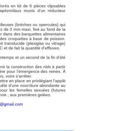
vrés en kit de 6 pièces clipsables
rapézoïdaux munis d’un réducteur
.
ielleuses (brèches ou opercules) qui
es de 3 mm maxi, fixé au fond de la
r dans des barquettes alimentaires
des croquettes à base de poisson.
oit translucide (plexiglas ou vitrage)
et de fait la quantité d’effluves.
ntemps et un second de la fin d’été
ir la construction des nids à partir
ine pour l’émergence des reines. À
s, voire s’arrêter.
ttre en place en privilégiant l'appât
n quête d'une nourriture abondante au
pour les femelles sexuées (futures
tomne ; aux premières gelées.
17@gmail.com