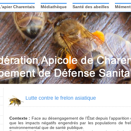
L'apier Charentais
Médiathèque
Santé des abeilles
Mément
Lutte contre le frelon asiatique
Contexte :
Face au désengagement de l’État depuis l’apparition d
que les impacts négatifs engendrés par les populations de frel
environnemental que de santé publique.