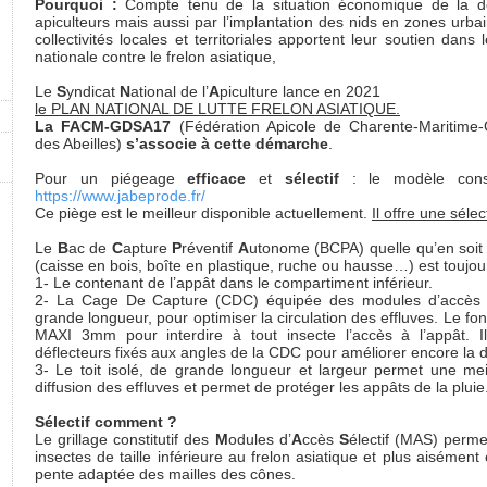
Pourquoi :
Compte tenu de la situation économique de la dest
apiculteurs mais aussi par l’implantation des nids en zones urbai
collectivités locales et territoriales apportent leur soutien dans
nationale contre le frelon asiatique,
Le
S
yndicat
N
ational de l’
A
piculture lance en 2021
le PLAN NATIONAL DE LUTTE FRELON ASIATIQUE.
La FACM-GDSA17
(Fédération Apicole de Charente-Maritime
des Abeilles)
s’associe à cette démarche
.
Pour un piégeage
efficace
et
sélectif
: le modèle conse
https://www.jabeprode.fr/
Ce piège est le meilleur disponible actuellement.
Il offre une séle
Le
B
ac de
C
apture
P
réventif
A
utonome (BCPA) quelle qu’en soit 
(caisse en bois, boîte en plastique, ruche ou hausse…) est toujour
1- Le contenant de l’appât dans le compartiment inférieur.
2- La Cage De Capture (CDC) équipée des modules d’accès Sél
grande longueur, pour optimiser la circulation des effluves. Le fond
MAXI 3mm pour interdire à tout insecte l’accès à l’appât. I
déflecteurs fixés aux angles de la CDC pour améliorer encore la di
3- Le toit isolé, de grande longueur et largeur permet une meill
diffusion des effluves et permet de protéger les appâts de la pluie
Sélectif comment ?
Le grillage constitutif des
M
odules d’
A
ccès
S
électif (MAS) perme
insectes de taille inférieure au frelon asiatique et plus aisémen
pente adaptée des mailles des cônes.