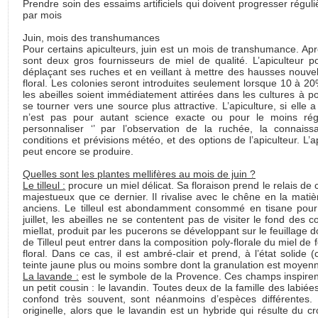
Prendre soin des essaims artificiels qui doivent progresser régu
par mois
Juin, mois des transhumances
Pour certains apiculteurs, juin est un mois de transhumance. Après
sont deux gros fournisseurs de miel de qualité. L’apiculteur po
déplaçant ses ruches et en veillant à mettre des hausses nouvell
floral. Les colonies seront introduites seulement lorsque 10 à 20
les abeilles soient immédiatement attirées dans les cultures à po
se tourner vers une source plus attractive. L’apiculture, si elle
n’est pas pour autant science exacte ou pour le moins régul
personnaliser ‘’ par l’observation de la ruchée, la connai
conditions et prévisions météo, et des options de l’apiculteur. L’a
peut encore se produire.
Quelles sont les plantes mellifères au mois de juin ?
Le tilleul :
procure un miel délicat. Sa floraison prend le relais de c
majestueux que ce dernier. Il rivalise avec le chêne en la mati
anciens. Le tilleul est abondamment consommé en tisane pour
juillet, les abeilles ne se contentent pas de visiter le fond des c
miellat, produit par les pucerons se développant sur le feuillage d
de Tilleul peut entrer dans la composition poly-florale du miel de f
floral. Dans ce cas, il est ambré-clair et prend, à l’état solide (
teinte jaune plus ou moins sombre dont la granulation est moyen
La lavande :
est le symbole de la Provence. Ces champs inspirent l
un petit cousin : le lavandin. Toutes deux de la famille des labiées
confond très souvent, sont néanmoins d’espèces différentes.
originelle, alors que le lavandin est un hybride qui résulte du c