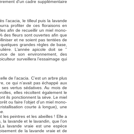
lièrement d'un cadre supplémentaire
 l’acacia, le tilleul puis la lavande
urra profiter de ces floraisons en
es afin de recueillir un miel mono-
% des fleurs sont ouvertes afin que
lliniser et ne soient pas tentées de
 a quelques grandes règles de base,
ière. L’année apicole doit se ‘’
ssance de son environnement, des
piculteur surveillera l’essaimage qui
elle de l’acacia. C’est un arbre plus
ère, ce qui n’avait pas échappé aux
 ses vertus sédatives. Au mois de
orolles, elles récoltent également le
ont ils ponctionnent la sève. Le miel
orêt ou faire l’objet d’un miel mono-
cristallisation courte à longue), une
ne.
es peintres et les abeilles ! Elle a
, la lavande et le lavandin, que l’on
 La lavande vraie est une espèce
roisement de la lavande vraie et de