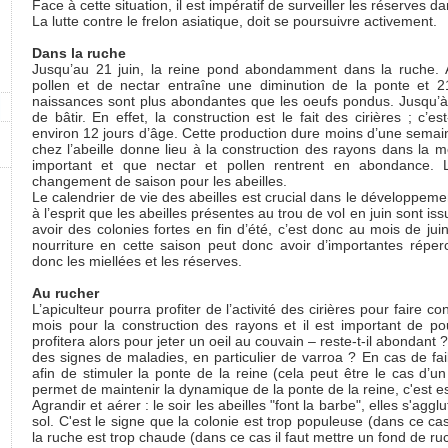
Face à cette situation, il est impératif de surveiller les réserves d
La lutte contre le frelon asiatique, doit se poursuivre activement.
Dans la ruche
Jusqu’au 21 juin, la reine pond abondamment dans la ruche. À
pollen et de nectar entraîne une diminution de la ponte et 21 j
naissances sont plus abondantes que les oeufs pondus. Jusqu’à la 
de bâtir. En effet, la construction est le fait des cirières ; c’es
environ 12 jours d’âge. Cette production dure moins d’une semaine
chez l’abeille donne lieu à la construction des rayons dans la 
important et que nectar et pollen rentrent en abondance. 
changement de saison pour les abeilles.
Le calendrier de vie des abeilles est crucial dans le développemen
à l’esprit que les abeilles présentes au trou de vol en juin sont i
avoir des colonies fortes en fin d’été, c’est donc au mois de j
nourriture en cette saison peut donc avoir d’importantes réperc
donc les miellées et les réserves.
Au rucher
L’apiculteur pourra profiter de l’activité des cirières pour faire c
mois pour la construction des rayons et il est important de pou
profitera alors pour jeter un oeil au couvain – reste-t-il abondant ? 
des signes de maladies, en particulier de varroa ? En cas de faib
afin de stimuler la ponte de la reine (cela peut être le cas d’u
permet de maintenir la dynamique de la ponte de la reine, c'est es
Agrandir et aérer : le soir les abeilles "font la barbe", elles s'ag
sol. C'est le signe que la colonie est trop populeuse (dans ce ca
la ruche est trop chaude (dans ce cas il faut mettre un fond de ru