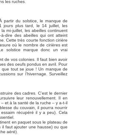
ans les ruches.
 partir du solstice, le manque de
ours plus tard, le 14 juillet, les
mi-juillet, les abeilles continuent
t-à-dire des abeilles qui ont atteint
. Cette très courte fonction cirière
mesure où le nombre de cirières est
Le solstice marque donc un vrai
t de vos colonies. Il faut bien avoir
ssues des oeufs pondus en avril. Pour
uin que tout se joue ! Un manque de
ussions sur l’hivernage. Surveillez
onstruire des cadres. C’est le dernier
rsuivre leur renouvellement. Il en
– et à la santé de la ruche – y a-t-il
lesse du couvain, il pourra nourrir
n essaim récupéré il y a peu). Cela
sentiel.
glutinent en paquet sous le plateau de
s il faut ajouter une hausse) ou que
che aéré).