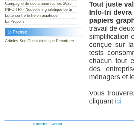
Tout juste va
Campagne de déclaration ruches 2025
INFO-TRI - Nouvelle signalétique de tri
Info-tri devr
Lutte contre le frelon asiatique
papiers graph
La Propolis
travail de deu
Presse
simplification 
Articles Sud-Ouest ainsi que Reporterre
conçue sur la
tests consomma
chacun tout e
des entrepri
ménagers et l
Vous trouverez
cliquant
ici
S'identifier
-
Contact