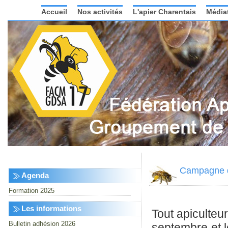
Accueil
Nos activités
L'apier Charentais
Média
Campagne d
Agenda
Formation 2025
Les informations
Tout apiculteu
Bulletin adhésion 2026
septembre et l