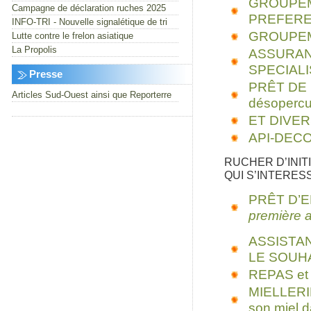
GROUPEME
Campagne de déclaration ruches 2025
PREFERE
INFO-TRI - Nouvelle signalétique de tri
GROUPEM
Lutte contre le frelon asiatique
La Propolis
ASSURAN
SPECIALI
Presse
PRÊT DE 
Articles Sud-Ouest ainsi que Reporterre
désopercu
ET DIVERS 
API-DEC
RUCHER D’INIT
QUI S’INTERES
PRÊT D’
première 
ASSISTA
LE SOUH
REPAS et 
MIELLERIE
son miel d